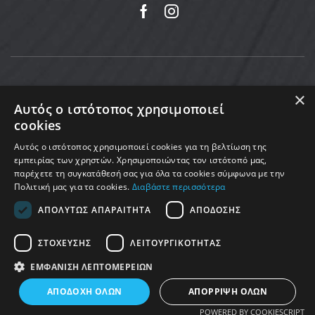
×
Αυτός ο ιστότοπος χρησιμοποιεί
cookies
Αυτός ο ιστότοπος χρησιμοποιεί cookies για τη βελτίωση της
εμπειρίας των χρηστών. Χρησιμοποιώντας τον ιστότοπό μας,
παρέχετε τη συγκατάθεσή σας για όλα τα cookies σύμφωνα με την
Πολιτική μας για τα cookies.
Διαβάστε περισσότερα
Copyright © 2025 MoveMed. Made by enigmart
ΑΠΟΛΎΤΩΣ ΑΠΑΡΑΊΤΗΤΑ
ΑΠΌΔΟΣΗΣ
ΣΤΌΧΕΥΣΗΣ
ΛΕΙΤΟΥΡΓΙΚΌΤΗΤΑΣ
ΕΜΦΆΝΙΣΗ ΛΕΠΤΟΜΕΡΕΙΏΝ
0
ΑΠΟΔΟΧΉ ΌΛΩΝ
ΑΠΌΡΡΙΨΗ ΌΛΩΝ
Home
Shop
Cart
More
POWERED BY COOKIESCRIPT