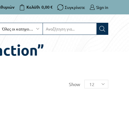
ιθυμιών
Καλάθι
0,00
€
ικοινωνία καλέστε στο 6970400460
Συγκρίνετε
Sign in
action”
Show