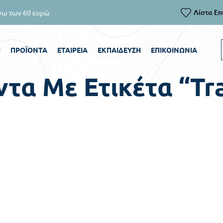
Λίστα Επ
άνω των 60 ευρώ
Για άμεση επ
Ή
ΠΡΟΪΌΝΤΑ
ΕΤΑΙΡΕΊΑ
ΕΚΠΑΊΔΕΥΣΗ
ΕΠΙΚΟΙΝΩΝΊΑ
τα Με Ετικέτα “tr