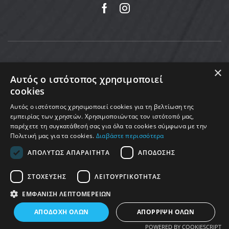
×
Αυτός ο ιστότοπος χρησιμοποιεί
cookies
Αυτός ο ιστότοπος χρησιμοποιεί cookies για τη βελτίωση της
εμπειρίας των χρηστών. Χρησιμοποιώντας τον ιστότοπό μας,
παρέχετε τη συγκατάθεσή σας για όλα τα cookies σύμφωνα με την
Πολιτική μας για τα cookies.
Διαβάστε περισσότερα
Copyright © 2025 MoveMed. Made by enigmart
ΑΠΟΛΎΤΩΣ ΑΠΑΡΑΊΤΗΤΑ
ΑΠΌΔΟΣΗΣ
ΣΤΌΧΕΥΣΗΣ
ΛΕΙΤΟΥΡΓΙΚΌΤΗΤΑΣ
ΕΜΦΆΝΙΣΗ ΛΕΠΤΟΜΕΡΕΙΏΝ
0
ΑΠΟΔΟΧΉ ΌΛΩΝ
ΑΠΌΡΡΙΨΗ ΌΛΩΝ
Home
Shop
Cart
More
POWERED BY COOKIESCRIPT