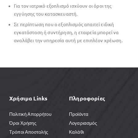
Για τον ιατρικό εξοπλισμό ισχύουν οι όροι της
εγγύησης του κατασκευαστή.
Σε περίπτωση που ο εξοπλισμός απαιτεί ειδική
εγκατάσταση ή συντήρηση, η εταιρεία μπορεί να
αναλάβει την υπηρεσία αυτή με επιπλέον χρέωση.
Χρήσιμα Links
Πληροφορίες
Πολιτική Απορρήτου
Προϊόντα
Όροι Χρήσης
Λογαριασμός
Τρόποι Αποστολής
Καλάθι