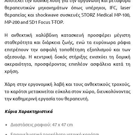
Αποτελεί την ιδανική λύση για την οργάνωση και μεταφορά
θεραπευτικών μηχανημάτων όπως υπέρηχοι, IFC, laser
θεραπείας και shockwave συσκευές STORZ Medical MP-100,
MP-200 and SD1 Focus T-TOP.
Η ανθεκτική χαλύβδινη κατασκευή προσφέρει μέγιστη
σταθερότητα και διάρκεια ζωής, ενώ τα ευρύχωρα ράφια
επιτρέπουν την ασφαλή τοποθέτηση εξοπλισμού και των
αξεσουάρ. Η κεντρική δοκός στήριξης ενισχύει τη δομική
ακεραιότητα, προσφέροντας επιπλέον ασφάλεια κατά τη
χρήση.
Χάρη στην εργονομική λαβή και τους ανθεκτικούς τροχούς,
το καρότσι μετακινείται εύκολα στον χώρο, διευκολύνοντας
την καθημερινή εργασία του θεραπευτή.
Κύρια Χαρακτηριστικά
Διαστάσεις ραφιού: 47 x 47 cm
Επαγγελματικό τροχήλατο ιατρικό καρότσι