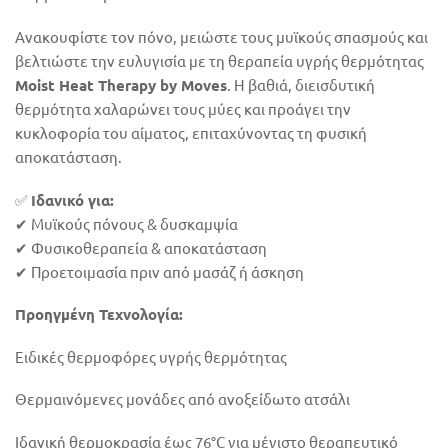
Ανακουφίστε τον πόνο, μειώστε τους μυϊκούς σπασμούς και
βελτιώστε την ευλυγισία με τη θεραπεία υγρής θερμότητας
Moist Heat Therapy by Moves
. Η βαθιά, διεισδυτική
θερμότητα χαλαρώνει τους μύες και προάγει την
κυκλοφορία του αίματος, επιταχύνοντας τη φυσική
αποκατάσταση.
✅
Ιδανικό για:
✔ Μυϊκούς πόνους & δυσκαμψία
✔ Φυσικοθεραπεία & αποκατάσταση
✔ Προετοιμασία πριν από μασάζ ή άσκηση
Προηγμένη Τεχνολογία:
Ειδικές θερμοφόρες υγρής θερμότητας
Θερμαινόμενες μονάδες από ανοξείδωτο ατσάλι
Ιδανική θερμοκρασία έως 76°C για μέγιστο θεραπευτικό