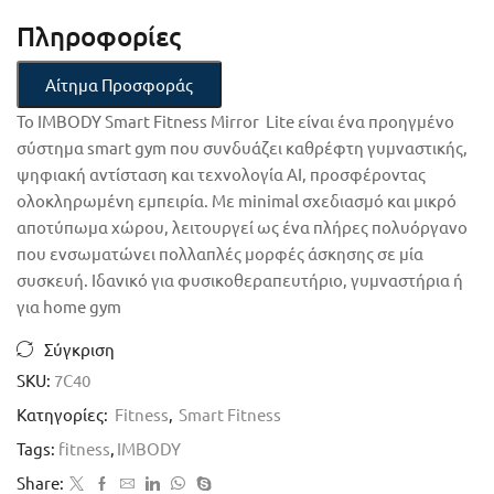
Πληροφορίες
Αίτημα Προσφοράς
Το IMBODY Smart Fitness Mirror Lite είναι ένα προηγμένο
σύστημα smart gym που συνδυάζει καθρέφτη γυμναστικής,
ψηφιακή αντίσταση και τεχνολογία AI, προσφέροντας
ολοκληρωμένη εμπειρία. Με minimal σχεδιασμό και μικρό
αποτύπωμα χώρου, λειτουργεί ως ένα πλήρες πολυόργανο
που ενσωματώνει πολλαπλές μορφές άσκησης σε μία
συσκευή. Ιδανικό για φυσικοθεραπευτήριο, γυμναστήρια ή
για home gym
Σύγκριση
SKU:
7C40
Κατηγορίες:
Fitness
,
Smart Fitness
Tags:
fitness
,
IMBODY
Share: