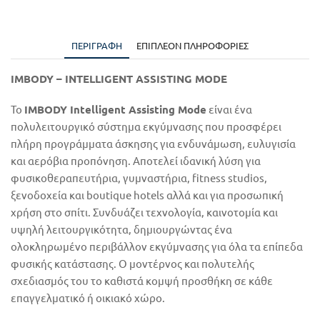
ΠΕΡΙΓΡΑΦΉ
ΕΠΙΠΛΈΟΝ ΠΛΗΡΟΦΟΡΊΕΣ
IMBODY – INTELLIGENT ASSISTING MODE
Το
IMBODY Intelligent Assisting Mode
είναι ένα
πολυλειτουργικό σύστημα εκγύμνασης που προσφέρει
πλήρη προγράμματα άσκησης για ενδυνάμωση, ευλυγισία
και αερόβια προπόνηση. Αποτελεί ιδανική λύση για
φυσικοθεραπευτήρια, γυμναστήρια, fitness studios,
ξενοδοχεία και boutique hotels αλλά και για προσωπική
χρήση στο σπίτι. Συνδυάζει τεχνολογία, καινοτομία και
υψηλή λειτουργικότητα, δημιουργώντας ένα
ολοκληρωμένο περιβάλλον εκγύμνασης για όλα τα επίπεδα
φυσικής κατάστασης. Ο μοντέρνος και πολυτελής
σχεδιασμός του το καθιστά κομψή προσθήκη σε κάθε
επαγγελματικό ή οικιακό χώρο.