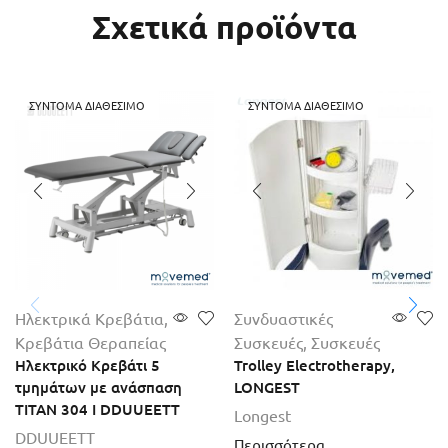
Σχετικά προϊόντα
ΣΎΝΤΟΜΑ ΔΙΑΘΈΣΙΜΟ
ΣΎΝΤΟΜΑ ΔΙΑΘΈΣΙΜΟ
Ηλεκτρικά Κρεβάτια
,
Συνδυαστικές
Κρεβάτια Θεραπείας
Συσκευές
,
Συσκευές
Ηλεκτρικό Κρεβάτι 5
Trolley Electrotherapy,
τμημάτων με ανάσπαση
LONGEST
TITAN 304 I DDUUEETT
Longest
DDUUEETT
Περισσότερα