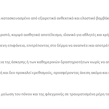
ι κατασκευασμένο από εξαιρετικά ανθεκτικό και ελαστικό βαμβάκι
στό, κομψό αισθητικό αποτέλεσμα, ιδανικό για αθλητές και χρ
ιζόμενη επιφάνεια, επιτρέποντας στο δέρμα να αναπνέει και απο
κεια της άσκησης ή των καθημερινών δραστηριοτήτων χωρίς να α
ική και δεν προκαλεί ερεθισμούς, προσφέροντας άνεση ακόμα και
τη μείωση του πόνου και της φλεγμονής σε τραυματισμένα μέρη 