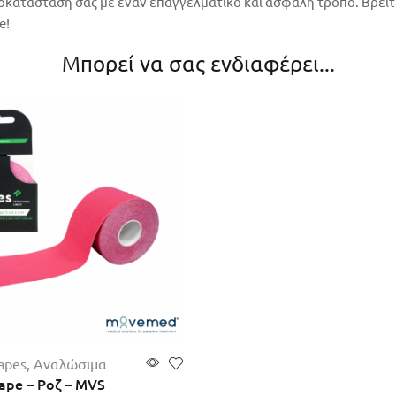
οκατάστασή σας με έναν επαγγελματικό και ασφαλή τρόπο. Βρείτε
e!
Μπορεί να σας ενδιαφέρει...
apes
,
Αναλώσιμα
Tape – Ροζ – MVS