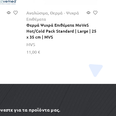
Αναλώσιμα
,
Θερμά - Ψυχρά
Αναλ
Επιθέματα
Επιθ
Θερμά Ψυχρά Επιθέματα MoVeS
Θερμ
Hot/Cold Pack Standard | Large | 25
Pack 
x 35 cm | MVS
cm |
MVS
9,00
11,00
€
Προσ
Προσθήκη στο καλάθι
νεστε για τα προϊόντα μας.