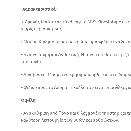
Χαρακτηριστικά:
• Υψηλής Ποιότητας Σύνθεση: Το MVS Kinesiotape είνα
χωρίς περιορισμούς.
• Μαύρο Χρώμα: Το μαύρο χρώμα προσφέρει ένα ξεχωρι
• Αναπνεύσιμη και Ανθεκτική: Η ταινία διαθέτει αερ
την ταινία.
• Αδιάβροχη: Μπορεί να χρησιμοποιηθεί κατά τη διάρ
• Φιλικό προς το Δέρμα: Η κόλλα του είναι υποαλλεργ
Οφέλη:
• Aνακούφιση από Πόνο και Φλεγμονές: Υποστηρίζει 
καλύτερη λειτουργία των μυών και αρθρώσεων.