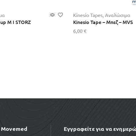
μα
Kinesio Tapes
,
Αναλώσιμα
cup M I STORZ
Kinesio Tape – Μπεζ – MVS
6,00
€
τερα
Προσθήκη στο καλάθι
Movemed
Εγγραφείτε για να ενημερώ