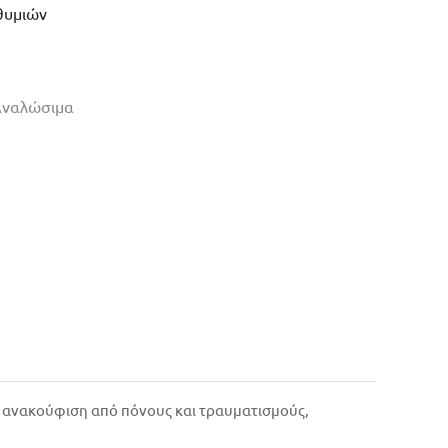
θυμιών
Αναλώσιμα
ι ανακούφιση από πόνους και τραυματισμούς,