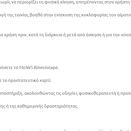
χωρίς να περιορίζει τη φυσική κίνηση, επιτρέποντας στον χρήστη
γή της ταινίας βοηθά στην ενίσχυση της κυκλοφορίας του αίματ
για χρήση πριν, κατά τη διάρκεια ή μετά από άσκηση ή για την υ
μόσετε το MoVeS Kinesiotape.
ε το προστατευτικό χαρτί.
ι υποστήριξη, ακολουθώντας τις οδηγίες φυσικοθεραπευτή ή προ
σης ή της καθημερινής δραστηριότητας.