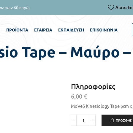
Λίστα Επ
α άμεση επικοινωνία καλέστε στο 6970400460
Ή
ΠΡΟΪΌΝΤΑ
ΕΤΑΙΡΕΊΑ
ΕΚΠΑΊΔΕΥΣΗ
ΕΠΙΚΟΙΝΩΝΊΑ
sio Tape – Μαύρο 
Πληροφορίες
6,00
€
MoVeS Kinesiology Tape 5cm x 
ΠΡΟΣΘΉΚΗ