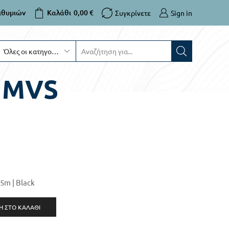
ιθυμιών
Καλάθι
0,00
€
Συγκρίνετε
Sign in
– MVS
5m | Black
 ΣΤΟ ΚΑΛΆΘΙ