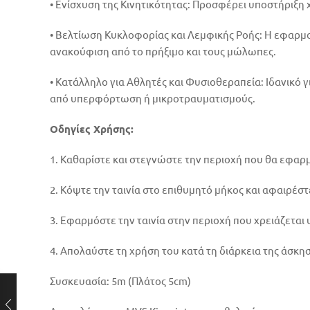
• Ενίσχυση της Κινητικότητας: Προσφέρει υποστήριξη 
• Βελτίωση Κυκλοφορίας και Λεμφικής Ροής: Η εφαρμο
ανακούφιση από το πρήξιμο και τους μώλωπες.
• Κατάλληλο για Αθλητές και Φυσιοθεραπεία: Ιδανικό 
από υπερφόρτωση ή μικροτραυματισμούς.
Οδηγίες Χρήσης:
1. Καθαρίστε και στεγνώστε την περιοχή που θα εφαρ
2. Κόψτε την ταινία στο επιθυμητό μήκος και αφαιρέστ
3. Εφαρμόστε την ταινία στην περιοχή που χρειάζετα
4. Απολαύστε τη χρήση του κατά τη διάρκεια της άσκη
Συσκευασία: 5m (Πλάτος 5cm)