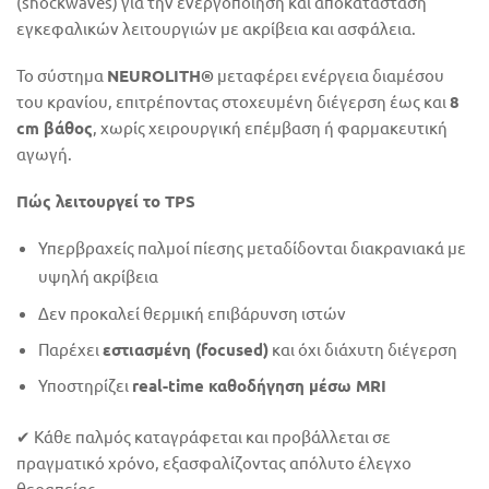
(shockwaves) για την ενεργοποίηση και αποκατάσταση
εγκεφαλικών λειτουργιών με ακρίβεια και ασφάλεια.
Το σύστημα
NEUROLITH®
μεταφέρει ενέργεια διαμέσου
του κρανίου, επιτρέποντας στοχευμένη διέγερση έως και
8
cm βάθος
, χωρίς χειρουργική επέμβαση ή φαρμακευτική
αγωγή.
Πώς λειτουργεί το TPS
Υπερβραχείς παλμοί πίεσης μεταδίδονται διακρανιακά με
υψηλή ακρίβεια
Δεν προκαλεί θερμική επιβάρυνση ιστών
Παρέχει
εστιασμένη (focused)
και όχι διάχυτη διέγερση
Υποστηρίζει
real-time καθοδήγηση μέσω MRI
✔ Κάθε παλμός καταγράφεται και προβάλλεται σε
πραγματικό χρόνο, εξασφαλίζοντας απόλυτο έλεγχο
θεραπείας