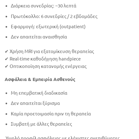
Διάρκεια συνεδρίας: ~30 λεπτά
Πρωτόκολλο: 6 συνεδρίες / 2 εβδομάδες
Εφαρμογή: εξωτερική (outpatient)
Δεν απαιτείται αναισθησία
✔ Χρήση MRI για εξατομίκευση θεραπείας
✔ Real-time καθοδήγηση handpiece
✔ Οπτικοποίηση κατανομής ενέργειας
Ασφάλεια & Εμπειρία Ασθενούς
Μη επεμβατική διαδικασία
Δεν απαιτείται ξύρισμα
Καμία προετοιμασία πριν τη θεραπεία
Συμβατή με άλλες θεραπείες
Υψηλό προφίλ ασφάλειας με ελάχιστες ανεπιθύμητες