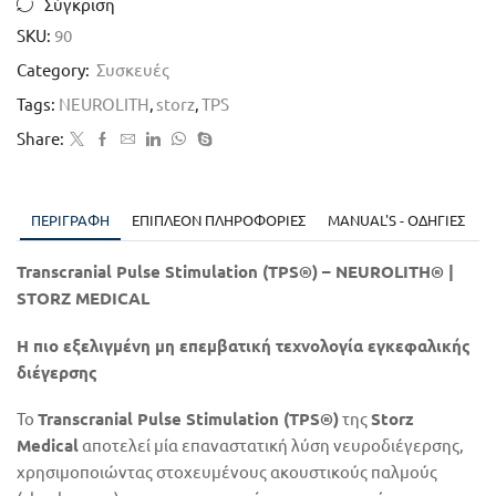
Σύγκριση
SKU:
90
Category:
Συσκευές
Tags:
NEUROLITH
,
storz
,
TPS
Share:
ΠΕΡΙΓΡΑΦΉ
ΕΠΙΠΛΈΟΝ ΠΛΗΡΟΦΟΡΊΕΣ
MANUAL'S - ΟΔΗΓΙΕΣ
Transcranial Pulse Stimulation (TPS®) – NEUROLITH® |
STORZ MEDICAL
Η πιο εξελιγμένη μη επεμβατική τεχνολογία εγκεφαλικής
διέγερσης
Το
Transcranial Pulse Stimulation (TPS®)
της
Storz
Medical
αποτελεί μία επαναστατική λύση νευροδιέγερσης,
χρησιμοποιώντας στοχευμένους ακουστικούς παλμούς