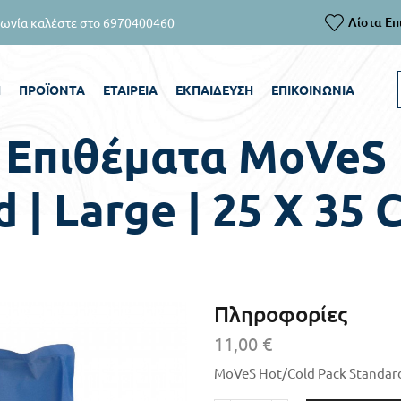
Λίστα Επ
ο 6970400460
Ή
ΠΡΟΪΌΝΤΑ
ΕΤΑΙΡΕΊΑ
ΕΚΠΑΊΔΕΥΣΗ
ΕΠΙΚΟΙΝΩΝΊΑ
Επιθέματα MoVeS 
 | Large | 25 X 35
Πληροφορίες
11,00
€
MoVeS Hot/Cold Pack Standard 