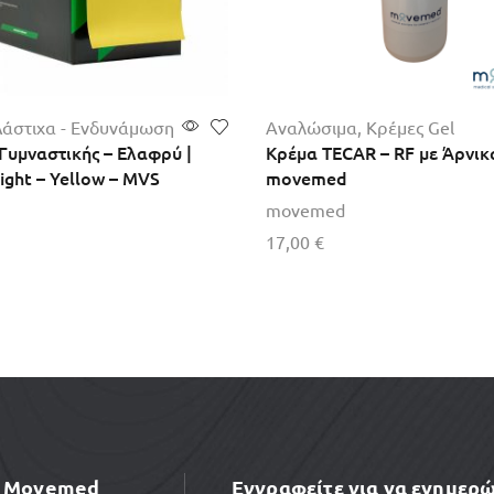
άστιχα - Ενδυνάμωση
Αναλώσιμα
,
Κρέμες Gel
Γυμναστικής – Ελαφρύ |
Κρέμα TECAR – RF με Άρνικα
Light – Yellow – MVS
movemed
movemed
17,00
€
η στο καλάθι
Προσθήκη στο καλάθι
Movemed
Εγγραφείτε για να ενημερώ