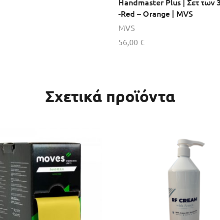
Handmaster Plus | Σετ των 3
-Red – Orange | MVS
MVS
η στο καλάθι
56,00
€
Προσθήκη στο καλάθι
Σχετικά προϊόντα