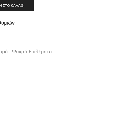
 ΣΤΟ ΚΑΛΆΘΙ
θυμιών
ρμά - Ψυχρά Επιθέματα