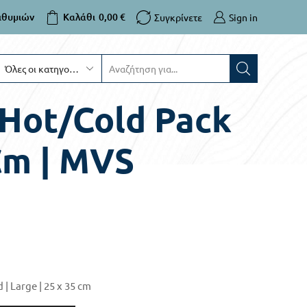
ιθυμιών
Καλάθι
0,00
€
Συγκρίνετε
Sign in
Hot/Cold Pack
 Cm | MVS
| Large | 25 x 35 cm