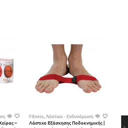
ωση
Fitness
,
Λάστιχα - Ενδυνάμωση
Αναλ
είρας –
Λάστιχο Εξάσκησης Ποδοκνημικής |
Επιθ