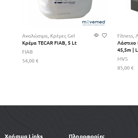
Αναλώσιμα
,
Κρέμες Gel
Fitness
,
Λ
Κρέμα TECAR FIAB, 5 Lt
Λάστιχο 
45,5m | 
FIAB
MVS
54,00
€
85,00
€
Προσθήκη στο καλάθι
Προσθήκ
Χρήσιμα Links
Πληροφορίες